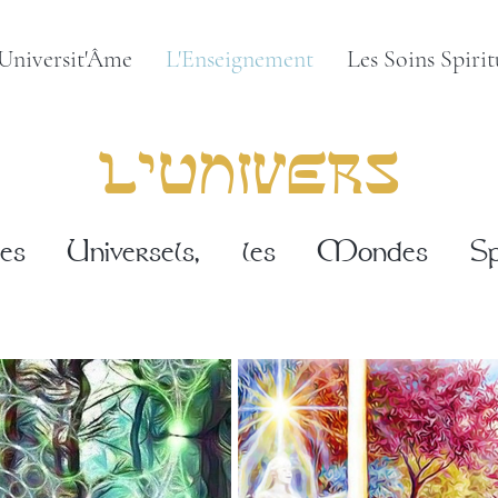
'Universit'Âme
L'Enseignement
Les Soins Spirit
L'univers
mes Universels, les Mondes Spir