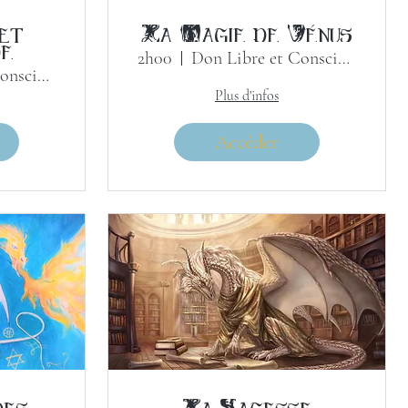
et
La Magie de Vénus
de
2h00
Don Libre et Conscient
Don Libre et Conscient
Plus d'infos
Accéder
des
La Sagesse