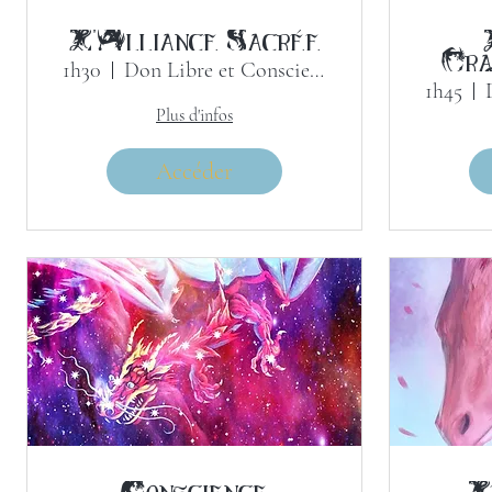
L'Alliance Sacrée
Tra
1h30
Don Libre et Conscient
P
1h45
mult
Plus d'infos
Accéder
Conscience
L