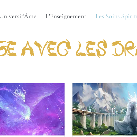
'Universit'Âme
L'Enseignement
Les Soins Spirit
e avec les D