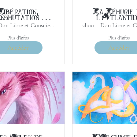
Libération,
La Lémurie 
nsmutation et
l'Atlanti
urification
Don Libre et Conscient
2h00
idimensionnelle
Plus d'infos
Plus d'infos
Accéder
Accéder
es Ailes de
L'Alchimie 