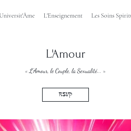
'Universit'Âme
L'Enseignement
Les Soins Spirit
L'Amour
« L'Amour, le Couple, la Sexualité... »
RSVP