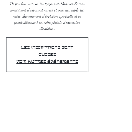
De par leur nature, les Rayons et Flammes Sacrés
constituent d’extraordinaires et précieux outils sur
notre cheminement d’évolution spirituelle et ce
particulièrement en cette période d’ascension
vibratoire...
Les inscriptions sont
closes
Voir autres événements
Heure et lieu
Livret PDF
11 euros