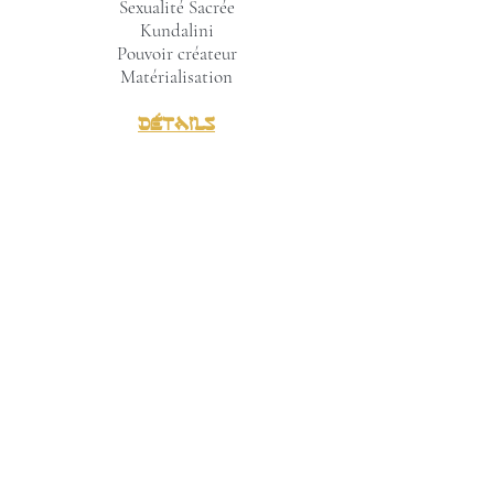
Sexualité Sacrée
Kundalini
Pouvoir créateur
Matérialisation
Détails
Durée : 3h45
Accès : Don Libre et Conscient
~ Une fois le "Don Libre et Conscient"
effectué, vous recevez immédiatement un mail
automatique avec le lien du soin spirituel :
merci d'en vérifier également la réception dans
les courriers spams, promotions, etc. ~